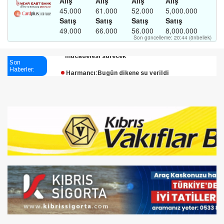
Esendağlı:Adıyaman’daki süreç sona erdi, hukuk
mücadelesi sürecek
Son
Haberler:
Harmancı:Bugün dikene su verildi
Şampiyon Melekleri Yaşatma
Derneği:Vicdanlarınız tutsak, kalemleriniz esir