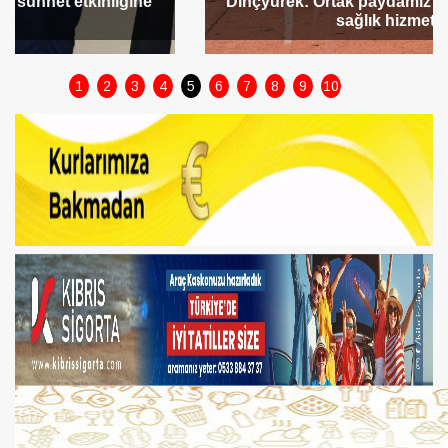
Dinçyürek: Ortak paydamız hastalarımızın daha iyi
sağlık hizmeti alması
1
2
3
4
5
6
7
8
9
10