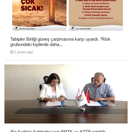
Tabipler Birliği güneş çarpmasına karşı uyardı. “Risk
grubundaki kişilerde daha...
2 years ago
‘En Sağlıklı Sohbetler’ için BRTK ve KTTB işbirliği