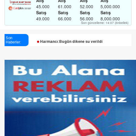
Esendağlı:Adıyaman’daki süreç sona erdi, hukuk
Son
Haberler:
mücadelesi sürecek
Harmancı:Bugün dikene su verildi
Şampiyon Melekleri Yaşatma
Derneği:Vicdanlarınız tutsak, kalemleriniz esir