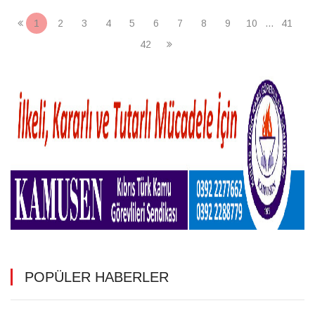
1
2
3
4
5
6
7
8
9
10
...
41
42
POPÜLER HABERLER