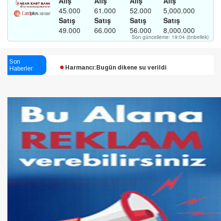
Esendağlı:Adıyaman’daki süreç sona erdi, hukuk
Son
Haberler:
mücadelesi sürecek
Harmancı:Bugün dikene su verildi
Şampiyon Melekleri Yaşatma
Derneği:Vicdanlarınız tutsak, kalemleriniz esir