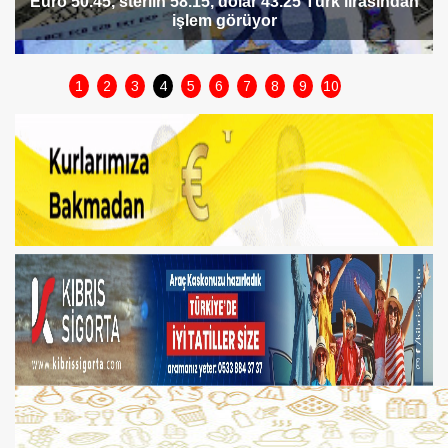
Sterlin 58.10 TL, dolar 43.20 TL, euro 50.40 TL’den
işlem görüyor
1
2
3
4
5
6
7
8
9
10