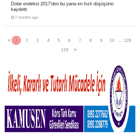
Dolar endeksi 2017’den bu yana en hızlı düşüşünü
kaydetti
7 months ago
1
2
3
4
5
6
7
8
9
10
...
128
129