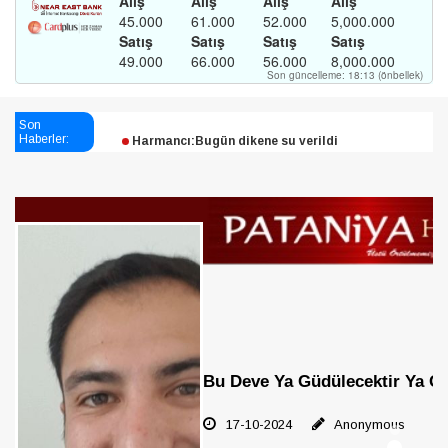
Esendağlı:Adıyaman’daki süreç sona erdi, hukuk
mücadelesi sürecek
Son
Harmancı:Bugün dikene su verildi
Haberler:
Şampiyon Melekleri Yaşatma
Derneği:Vicdanlarınız tutsak, kalemleriniz esir
Bu Deve Ya Güdülecektir Ya Gü
17-10-2024
Anonymous