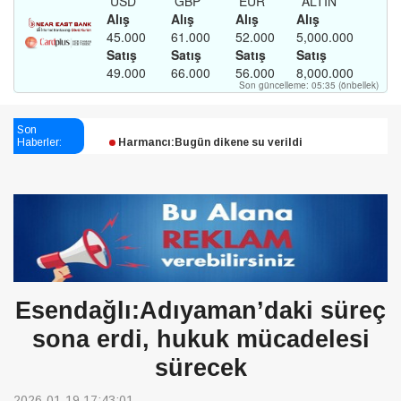
Esendağlı:Adıyaman’daki süreç sona erdi, hukuk
mücadelesi sürecek
Son
Harmancı:Bugün dikene su verildi
Haberler:
Şampiyon Melekleri Yaşatma
Derneği:Vicdanlarınız tutsak, kalemleriniz esir
Esendağlı:Adıyaman’daki süreç
sona erdi, hukuk mücadelesi
sürecek
2026-01-19 17:43:01