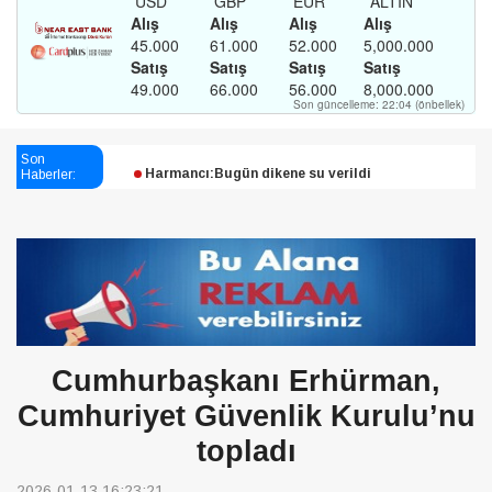
Esendağlı:Adıyaman’daki süreç sona erdi, hukuk
mücadelesi sürecek
Son
Harmancı:Bugün dikene su verildi
Haberler:
Şampiyon Melekleri Yaşatma
Derneği:Vicdanlarınız tutsak, kalemleriniz esir
Cumhurbaşkanı Erhürman,
Cumhuriyet Güvenlik Kurulu’nu
topladı
2026-01-13 16:23:21