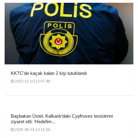
KKTC’de kaçak kalan 2 kişi tutuklandı
2023-12-10 12:57:49
Başbakan Üstel, Kalkanlı’daki Cypfruvex tesislerini
ziyaret etti: ‘Hedefim...
2025-06-18 13:11:04