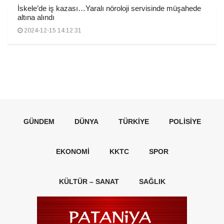
İskele’de iş kazası…Yaralı nöroloji servisinde müşahede
altına alındı
2024-12-15 14:12:31
GÜNDEM
DÜNYA
TÜRKIYE
POLISIYE
EKONOMI
KKTC
SPOR
KÜLTÜR – SANAT
SAĞLIK