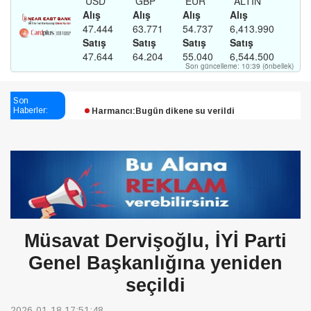
Esendağlı:Adıyaman’daki süreç sona erdi, hukuk
mücadelesi sürecek
Son
Harmancı:Bugün dikene su verildi
Haberler:
Şampiyon Melekleri Yaşatma
Derneği:Vicdanlarınız tutsak, kalemleriniz esir
Müsavat Dervişoğlu, İYİ Parti
Genel Başkanlığına yeniden
seçildi
2026-01-18 17:51:48