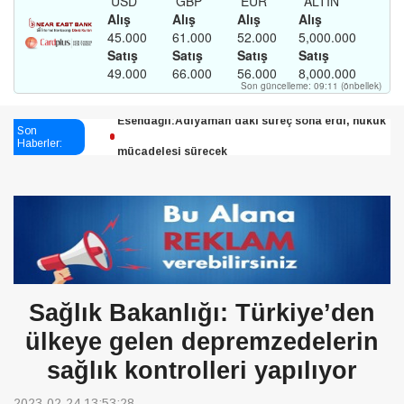
Esendağlı:Adıyaman’daki süreç sona erdi, hukuk
Son
mücadelesi sürecek
Haberler:
Harmancı:Bugün dikene su verildi
Şampiyon Melekleri Yaşatma
Derneği:Vicdanlarınız tutsak, kalemleriniz esir
Sağlık Bakanlığı: Türkiye’den
ülkeye gelen depremzedelerin
sağlık kontrolleri yapılıyor
2023-02-24 13:53:28