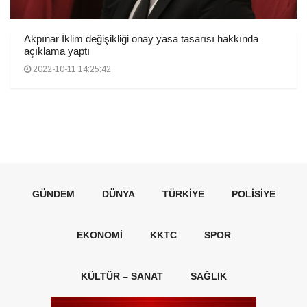
Akpınar İklim değişikliği onay yasa tasarısı hakkında
açıklama yaptı
2022-10-11 14:25:42
GÜNDEM
DÜNYA
TÜRKIYE
POLISIYE
EKONOMI
KKTC
SPOR
KÜLTÜR – SANAT
SAĞLIK