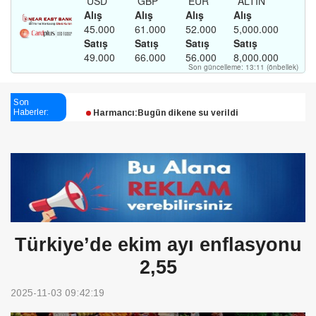
Esendağlı:Adıyaman’daki süreç sona erdi, hukuk
mücadelesi sürecek
Son
Harmancı:Bugün dikene su verildi
Haberler:
Şampiyon Melekleri Yaşatma
Derneği:Vicdanlarınız tutsak, kalemleriniz esir
Türkiye’de ekim ayı enflasyonu
2,55
2025-11-03 09:42:19