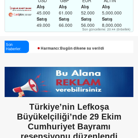
Esendağlı:Adıyaman’daki süreç sona erdi, hukuk
mücadelesi sürecek
Son
Haberler:
Harmancı:Bugün dikene su verildi
Şampiyon Melekleri Yaşatma
Derneği:Vicdanlarınız tutsak, kalemleriniz esir
Türkiye’nin Lefkoşa
Büyükelçiliği’nde 29 Ekim
Cumhuriyet Bayramı
resepsiyonu düzenlendi