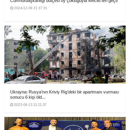
Cumhurbaşkanlığı bütçesi oy çokluğuyla Meclis’ten geçti
2024-12-09 21:37:31
Ukrayna: Rusya’nın Kriviy Rig’deki bir apartmanı vurması
sonucu 6 kişi öld...
2023-06-13 11:11:07