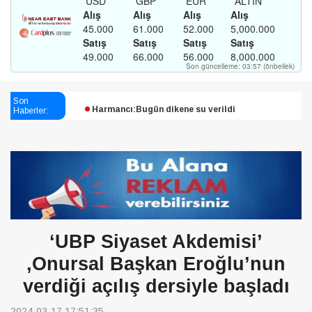
Esendağlı:Adıyaman’daki süreç sona erdi, hukuk
mücadelesi sürecek
Son
Haberler:
Harmancı:Bugün dikene su verildi
Şampiyon Melekleri Yaşatma
Derneği:Vicdanlarınız tutsak, kalemleriniz esir
‘UBP Siyaset Akdemisi’
,Onursal Başkan Eroğlu’nun
verdiği açılış dersiyle başladı
2024-03-17 17:51:35