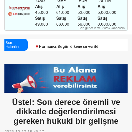
Esendağlı:Adıyaman’daki süreç sona erdi, hukuk
mücadelesi sürecek
Son
Haberler:
Harmancı:Bugün dikene su verildi
Şampiyon Melekleri Yaşatma
Derneği:Vicdanlarınız tutsak, kalemleriniz esir
Üstel: Son derece önemli ve
dikkatle değerlendirilmesi
gereken hukuki bir gelişme
2025-12-17 18:45:27